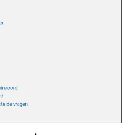
?
er
minaoord
n?
telde vragen