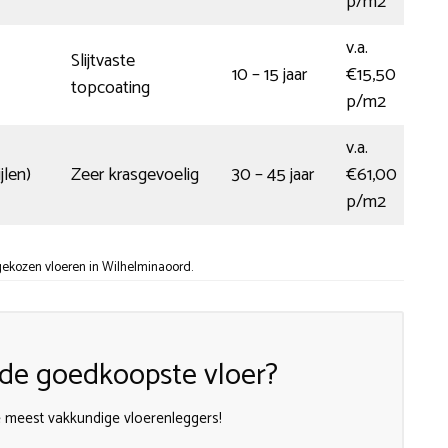
p/m2
v.a.
Slijtvaste
10 – 15 jaar
€15,50
topcoating
p/m2
v.a.
jlen)
Zeer krasgevoelig
30 – 45 jaar
€61,00
p/m2
ekozen vloeren in Wilhelminaoord.
n de goedkoopste vloer?
de meest vakkundige vloerenleggers!