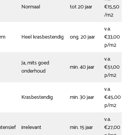
Normaal
tot 20 jaar
€15,50
/m2
v.a.
rm
Heel krasbestendig
ong. 20 jaar
€33,00
p/m2
v.a.
Ja, mits goed
min. 40 jaar
€51,00
onderhoud
p/m2
v.a.
Krasbestendig
min. 30 jaar
€45,00
p/m2
v.a.
tensief
irrelevant
min. 15 jaar
€27,00