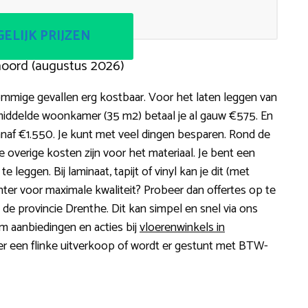
ELIJK PRIJZEN
aoord (augustus 2026)
ommige gevallen erg kostbaar. Voor het laten leggen van
gemiddelde woonkamer (35 m2) betaal je al gauw €575. En
anaf €1.550. Je kunt met veel dingen besparen. Rond de
e overige kosten zijn voor het materiaal. Je bent een
 leggen. Bij laminaat, tapijt of vinyl kan je dit (met
echter voor maximale kwaliteit? Probeer dan offertes op te
t de provincie Drenthe. Dit kan simpel en snel via ons
om aanbiedingen en acties bij
vloerenwinkels in
 er een flinke uitverkoop of wordt er gestunt met BTW-