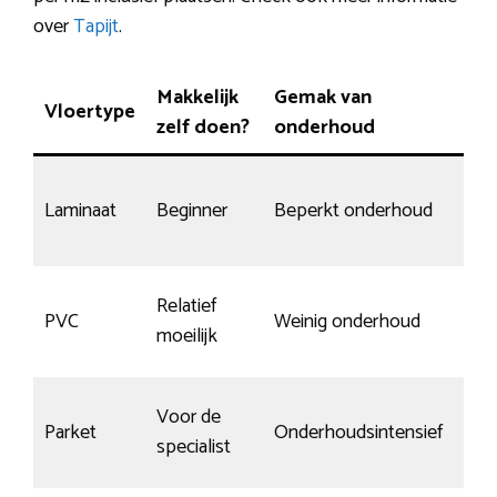
over
Tapijt
.
Makkelijk
Gemak van
Vloertype
Sli
zelf doen?
onderhoud
Laminaat
Beginner
Beperkt onderhoud
Bep
Relatief
PVC
Weinig onderhoud
Goe
moeilijk
Voor de
Ja, 
Parket
Onderhoudsintensief
specialist
gec