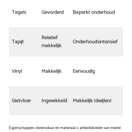
Nau
Tegels
Gevorderd
Beperkt onderhoud
kra
Relatief
Tapijt
Onderhoudsintensief
niet
makkelijk
Slij
Vinyl
Makkelijk
Eenvoudig
top
Gev
Gietvloer
Ingewikkeld
Makkelijk (dwijlen)
kra
Eigenschappen, levensduur en materiaal + arbeidskosten van meest