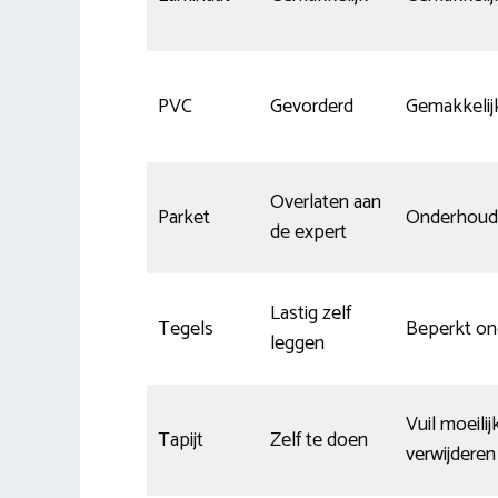
PVC
Gevorderd
Gemakkelij
Overlaten aan
Parket
Onderhouds
de expert
Lastig zelf
Tegels
Beperkt o
leggen
Vuil moeilij
Tapijt
Zelf te doen
verwijderen