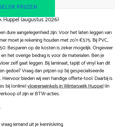
ELIJK PRIJZEN
k Huppel (augustus 2026)
een dure aangelegenheid zijn. Voor het laten leggen van
mer moet je rekening houden met zo’n €575. Bij PVC,
1.550. Besparen op de kosten is zeker mogelijk. Ongeveer
 en het overige bedrag is voor de materialen. Ben je
r zelf gaat leggen. Bij laminaat, tapijt of vinyl kan dit
s en gedoe? Vraag dan prijzen op bij gespecialiseerde
. Hiervoor bieden wij een handige offerte-tool. Daarbij is
s bij (online)
vloerenwinkels in Winterswijk Huppel
(in
verkoop of zijn er BTW-acties.
r
f vraag iemand uit je kenniskring.