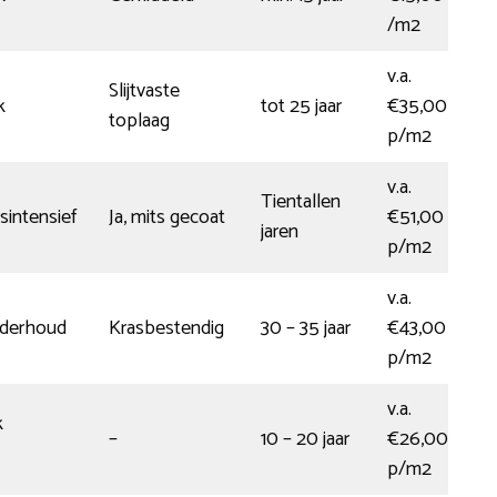
/m2
v.a.
Slijtvaste
k
tot 25 jaar
€35,00
toplaag
p/m2
v.a.
Tientallen
intensief
Ja, mits gecoat
€51,00
jaren
p/m2
v.a.
nderhoud
Krasbestendig
30 – 35 jaar
€43,00
p/m2
v.a.
k
–
10 – 20 jaar
€26,00
p/m2