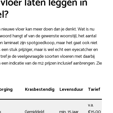
vloer laten leggen in
l?
en nieuwe vloer kan meer doen dan je denkt. Wat is nu
ntwoord hangt af van de gewenste woonstijl, het aantal
l en laminaat zijn spotgoedkoop, maar het gaat ook niet
een stuk prijziger, maar is wel echt een eyecatcher en
 tref je de veelgevraagde soorten vloeren met daarbij
een indicatie van de m2 prijzen inclusief aanbrengen. Zie
orging
Krasbestendig
Levensduur
Tarief
v.a.
k
Gemiddeld
min. 15 jaar
€15,00