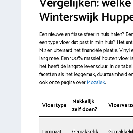
Vergelijken: welke 
Winterswijk Huppe
Een nieuwe en frisse sfeer in huis halen? E
een type vloer dat past in mijn huis? Het a
M2 en uiteraard het financiële plaatje. Viny
lang mee. Een 100% massief houten vloer is 
het heeft de langste levensduur. In de tabel
facetten als het leggemak, duurzaamheid en 
ook onze pagina over
Mozaïek
.
Makkelijk
Vloertype
Vloerverz
zelf doen?
Laminaat
Gemakkelijk
Gemakkelij