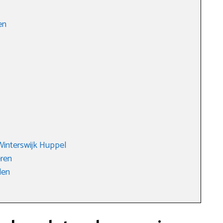
en
Winterswijk Huppel
eren
den