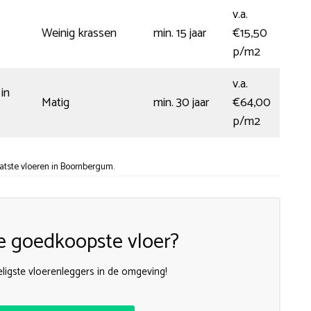
v.a.
Weinig krassen
min. 15 jaar
€15,50
p/m2
v.a.
in
Matig
min. 30 jaar
€64,00
p/m2
atste vloeren in Boornbergum.
e goedkoopste vloer?
ligste vloerenleggers in de omgeving!