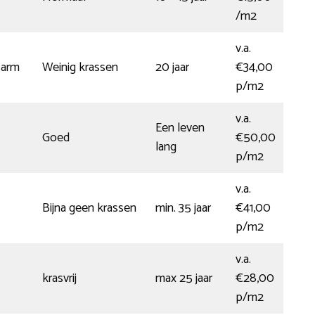
/m2
v.a.
sarm
Weinig krassen
20 jaar
€34,00
p/m2
v.a.
Een leven
Goed
€50,00
lang
p/m2
v.a.
Bijna geen krassen
min. 35 jaar
€41,00
p/m2
v.a.
krasvrij
max 25 jaar
€28,00
p/m2