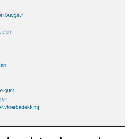
 en budget?
delen
len
)
bergum
eren
er vloerbedekking