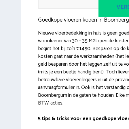
VERG
Goedkope vloeren kopen in Boornber
Nieuwe vloerbedekking in huis is geen goedk
woonkamer van 30 – 35 M2lopen de kosten op
begint het bij zo’n €1.450. Besparen op de 
kosten gaat naar de werkzaamheden (het legg
geld besparen door het leggen zelf uit te voer
(mits je een beetje handig bent). Toch liever
betrouwbare vloerenleggers in uit de provin
aanvraagformulier in. Ook is het verstandig 
Boornbergum
in de gaten te houden. Elke ma
BTW-acties.
5 tips & tricks voor een goedkope vloe