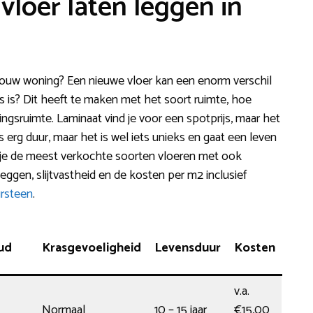
vloer laten leggen in
jouw woning? Een nieuwe vloer kan een enorm verschil
s is? Dit heeft te maken met het soort ruimte, hoe
ngsruimte. Laminaat vind je voor een spotprijs, maar het
s erg duur, maar het is wel iets unieks en gaat een leven
 je de meest verkochte soorten vloeren met ook
leggen, slijtvastheid en de kosten per m2 inclusief
rsteen
.
ud
Krasgevoeligheid
Levensduur
Kosten
v.a.
Normaal
10 – 15 jaar
€15,00