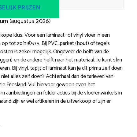
ELIJK PRIJZEN
gum (augustus 2026)
ope klus. Voor een laminaat- of vinyl vloer in een
 tot zo’n €575. Bij PVC, parket (hout) of tegels
kosten is zeker mogelijk. Ongeveer de helft van de
en) en de andere helft naar het materiaal. Je kunt slim
en. Bij vinyl, tapijt of laminaat kan je dit prima zelf doen
 niet alles zelf doen? Achterhaal dan de tarieven van
cie Friesland. Vul hiervoor gewoon even het
om aanbiedingen en folder acties bij de
vloerenwinkels in
and zijn er wel artikelen in de uitverkoop of zijn er
r