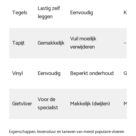
Lastig zelf
Tegels
Eenvoudig
Krasb
leggen
Vuil moeilijk
Tapijt
Gemakkelijk
–
verwijderen
Vinyl
Eenvoudig
Beperkt onderhoud
Gemi
Voor de
Gietvloer
Makkelijk (dwijlen)
Matig
specialist
Eigenschappen, levensduur en tarieven van meest populaire vloeren