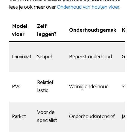
lees je ook meer over
Onderhoud van houten vloer
.
Model
Zelf
Onderhoudsgemak
Kras
vloer
leggen?
Laminaat
Simpel
Beperkt onderhoud
Gemi
Relatief
PVC
Weinig onderhoud
Sterk
lastig
Voor de
Parket
Onderhoudsintensief
Ja, m
specialist