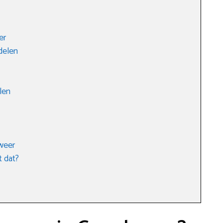
er
delen
len
sweer
t dat?