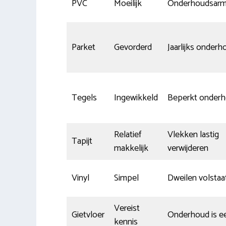
PVC
Moeilijk
Onderhoudsar
Parket
Gevorderd
Jaarlijks onderh
Tegels
Ingewikkeld
Beperkt onder
Relatief
Vlekken lastig
Tapijt
makkelijk
verwijderen
Vinyl
Simpel
Dweilen volstaa
Vereist
Gietvloer
Onderhoud is e
kennis