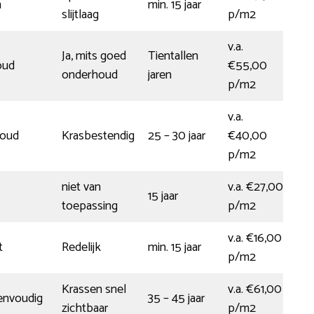
m
min. 15 jaar
slijtlaag
p/m2
v.a.
Ja, mits goed
Tientallen
oud
€55,00
onderhoud
jaren
p/m2
v.a.
houd
Krasbestendig
25 – 30 jaar
€40,00
p/m2
niet van
v.a. €27,00
15 jaar
toepassing
p/m2
v.a. €16,00
t
Redelijk
min. 15 jaar
p/m2
Krassen snel
v.a. €61,00
envoudig
35 – 45 jaar
zichtbaar
p/m2