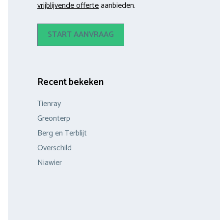
vrijblijvende offerte
aanbieden.
START AANVRAAG
Recent bekeken
Tienray
Greonterp
Berg en Terblijt
Overschild
Niawier