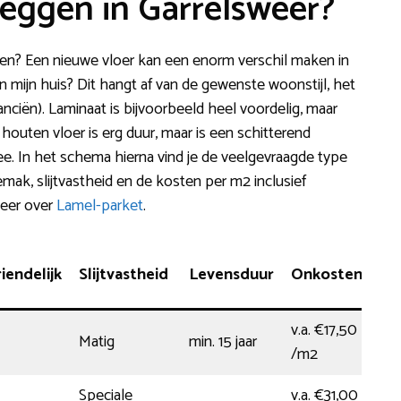
leggen in Garrelsweer?
en? Een nieuwe vloer kan een enorm verschil maken in
 in mijn huis? Dit hangt af van de gewenste woonstijl, het
anciën). Laminaat is bijvoorbeeld heel voordelig, maar
 houten vloer is erg duur, maar is een schitterend
ee. In het schema hierna vind je de veelgevraagde type
emak, slijtvastheid en de kosten per m2 inclusief
meer over
Lamel-parket
.
endelijk
Slijtvastheid
Levensduur
Onkosten
v.a. €17,50
Matig
min. 15 jaar
/m2
Speciale
v.a. €31,00