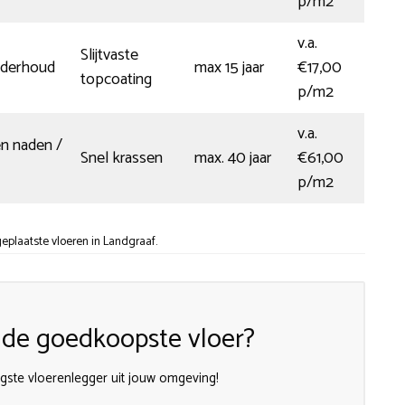
p/m2
v.a.
Slijtvaste
nderhoud
max 15 jaar
€17,00
topcoating
p/m2
v.a.
en naden /
Snel krassen
max. 40 jaar
€61,00
p/m2
eplaatste vloeren in Landgraaf.
k de goedkoopste vloer?
igste vloerenlegger uit jouw omgeving!