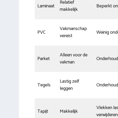
Relatief
Laminaat
Beperkt o
makkelijk
Vakmanschap
PVC
Weinig on
vereist
Alleen voor de
Parket
Onderhouds
vakman
Lastig zelf
Tegels
Onderhoud
leggen
Vlekken las
Tapijt
Makkelijk
verwijderen