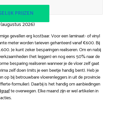
ELIJK PRIJZEN
 (augustus 2026)
ige gevallen erg kostbaar. Voor een laminaat- of vinyl
ante meter worden tarieven gehanteerd vanaf €600. Bij
€1.600. Je kunt zeker besparingen realiseren. Om en nabij
 werkzaamheden (het leggen) en nog eens 50% naar de
norme besparing realiseren wanneer je de vloer zelf gaat
t prima zelf doen (mits je een beetje handig bent). Heb je
en op bij betrouwbare vloerenleggers in uit de provincie
fferte-formulier). Daarbij is het handig om aanbiedingen
dgraaf
te overwegen. Elke maand zijn er wel artikelen in
acties.