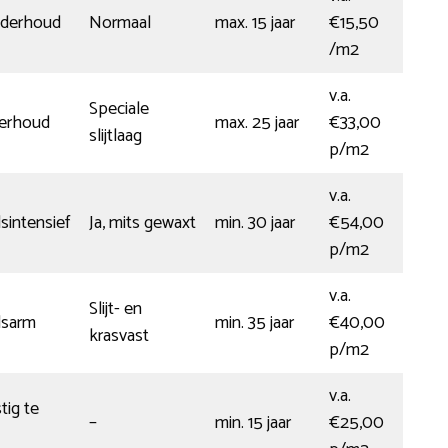
nderhoud
Normaal
max. 15 jaar
€15,50
/m2
v.a.
Speciale
derhoud
max. 25 jaar
€33,00
slijtlaag
p/m2
v.a.
intensief
Ja, mits gewaxt
min. 30 jaar
€54,00
p/m2
v.a.
Slijt- en
sarm
min. 35 jaar
€40,00
krasvast
p/m2
v.a.
tig te
–
min. 15 jaar
€25,00