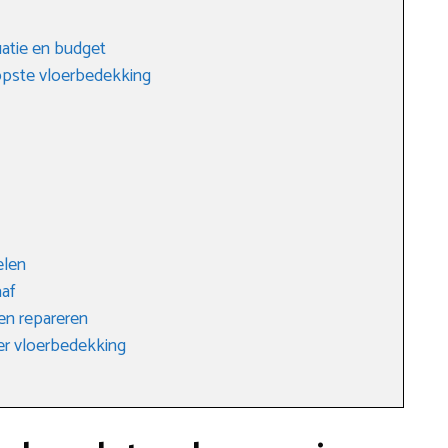
tuatie en budget
oopste vloerbedekking
elen
aaf
ten repareren
er vloerbedekking