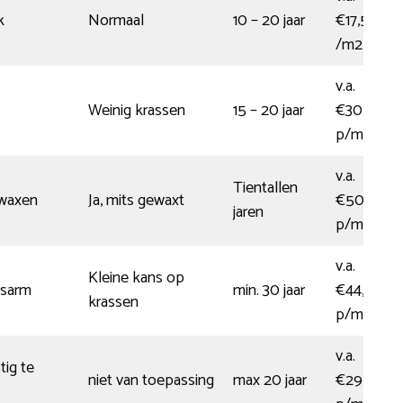
k
Normaal
10 – 20 jaar
€17,50
/m2
v.a.
Weinig krassen
15 – 20 jaar
€30,00
p/m2
v.a.
Tientallen
 waxen
Ja, mits gewaxt
€50,00
jaren
p/m2
v.a.
Kleine kans op
sarm
min. 30 jaar
€44,00
krassen
p/m2
v.a.
tig te
niet van toepassing
max 20 jaar
€29,00