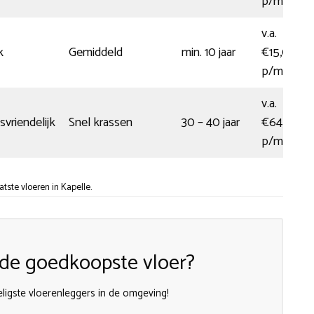
p/m2
v.a.
k
Gemiddeld
min. 10 jaar
€15,00
p/m2
v.a.
vriendelijk
Snel krassen
30 – 40 jaar
€64,00
p/m2
ste vloeren in Kapelle.
n de goedkoopste vloer?
ligste vloerenleggers in de omgeving!