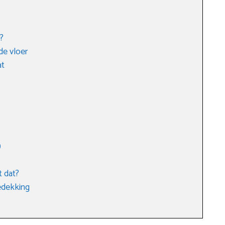
?
de vloer
at
)
t dat?
edekking