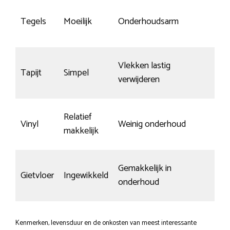
K
Tegels
Moeilijk
Onderhoudsarm
o
Vlekken lastig
Tapijt
Simpel
kr
verwijderen
Relatief
Vinyl
Weinig onderhoud
Re
makkelijk
Gemakkelijk in
Gietvloer
Ingewikkeld
K
onderhoud
Kenmerken, levensduur en de onkosten van meest interessante