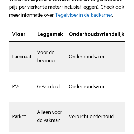
prijs per vierkante meter (inclusief leggen). Check ook
meer informatie over
Tegelvloer in de badkamer
.
Vloer
Leggemak
Onderhoudsvriendelijk
K
Voor de
Laminaat
Onderhoudsarm
G
beginner
PVC
Gevorderd
Onderhoudsarm
G
Alleen voor
J
Parket
Verplicht onderhoud
de vakman
o