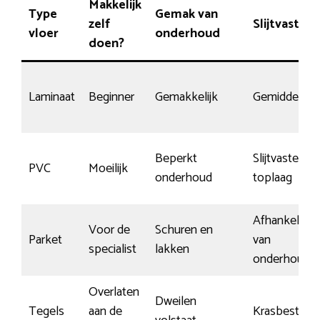
Makkelijk
Type
Gemak van
zelf
Slijtvasthei
vloer
onderhoud
doen?
Laminaat
Beginner
Gemakkelijk
Gemiddeld
Beperkt
Slijtvaste
PVC
Moeilijk
onderhoud
toplaag
Afhankelijk
Voor de
Schuren en
Parket
van
specialist
lakken
onderhoud
Overlaten
Dweilen
Tegels
aan de
Krasbestend