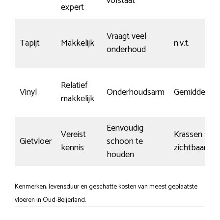
volstaat
expert
Vraagt veel
Tapijt
Makkelijk
n.v.t.
onderhoud
Relatief
Vinyl
Onderhoudsarm
Gemiddeld
makkelijk
Eenvoudig
Vereist
Krassen snel
Gietvloer
schoon te
kennis
zichtbaar
houden
Kenmerken, levensduur en geschatte kosten van meest geplaatste
vloeren in Oud-Beijerland.