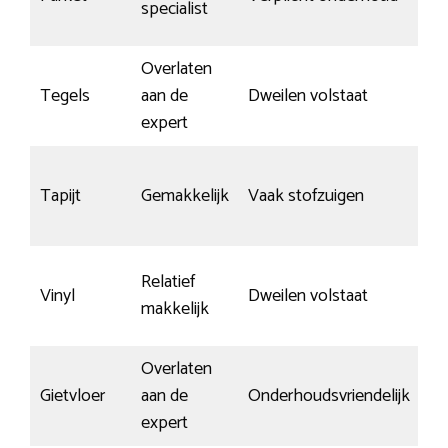
specialist
Overlaten
Tegels
aan de
Dweilen volstaat
Sl
expert
Tapijt
Gemakkelijk
Vaak stofzuigen
n.v
Relatief
Vinyl
Dweilen volstaat
Re
makkelijk
Overlaten
Kr
Gietvloer
aan de
Onderhoudsvriendelijk
zi
expert