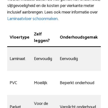
slijtgevoeligheid en de kosten per vierkante meter
inclusief aanbrengen. Lees ook meer informatie over
Laminaatvloer schoonmaken
.
Zelf
Vloertype
Onderhoudsgemak
Kr
leggen?
Laminaat
Eenvoudig
Eenvoudig
Ma
PVC
Moeilijk
Beperkt onderhoud
He
Voor de
Parket
Verplicht onderhoud
Ja