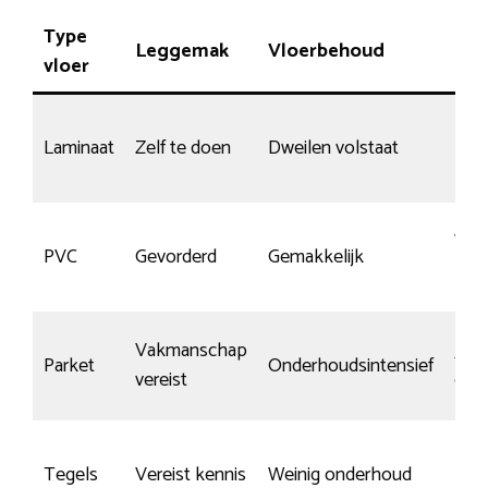
Type
Leggemak
Vloerbehoud
Kra
vloer
Laminaat
Zelf te doen
Dweilen volstaat
Nor
Wei
PVC
Gevorderd
Gemakkelijk
kra
Vakmanschap
Ja, 
Parket
Onderhoudsintensief
vereist
ond
Klei
Tegels
Vereist kennis
Weinig onderhoud