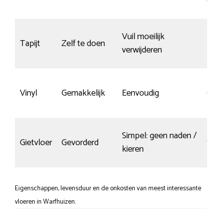
op 
Vuil moeilijk
Tapijt
Zelf te doen
krasv
verwijderen
Vinyl
Gemakkelijk
Eenvoudig
Goe
Simpel: geen naden /
Gietvloer
Gevorderd
Snel
kieren
Eigenschappen, levensduur en de onkosten van meest interessante
vloeren in Warfhuizen.