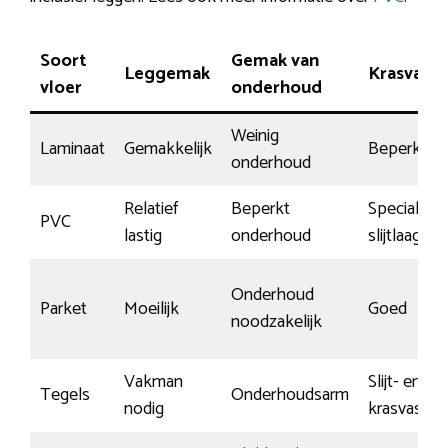
Soort
Gemak van
Leggemak
Krasvasth
vloer
onderhoud
Weinig
Laminaat
Gemakkelijk
Beperkt
onderhoud
Relatief
Beperkt
Speciale
PVC
lastig
onderhoud
slijtlaag
Onderhoud
Parket
Moeilijk
Goed
noodzakelijk
Vakman
Slijt- en
Tegels
Onderhoudsarm
nodig
krasvast