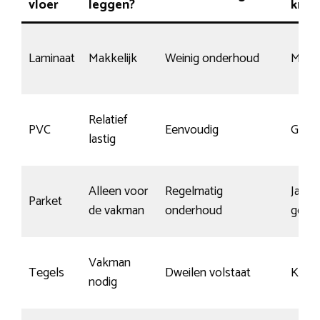
vloer
leggen?
kras
Laminaat
Makkelijk
Weinig onderhoud
Matig
Relatief
PVC
Eenvoudig
Goed
lastig
Alleen voor
Regelmatig
Ja, mi
Parket
de vakman
onderhoud
geco
Vakman
Tegels
Dweilen volstaat
Krasb
nodig