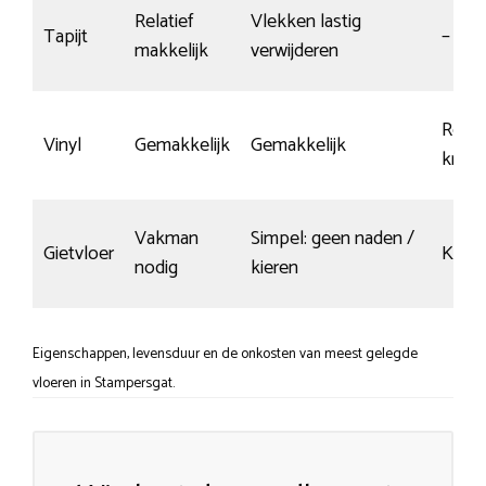
Relatief
Vlekken lastig
Tapijt
–
makkelijk
verwijderen
Redel
Vinyl
Gemakkelijk
Gemakkelijk
krasv
Vakman
Simpel: geen naden /
Gietvloer
Krasg
nodig
kieren
Eigenschappen, levensduur en de onkosten van meest gelegde
vloeren in Stampersgat.