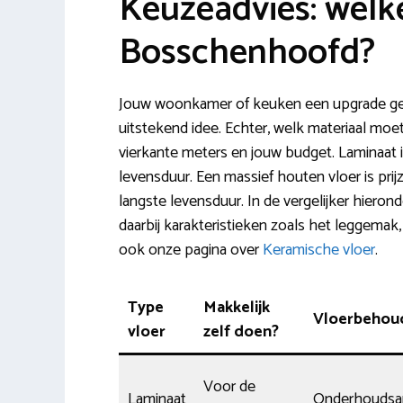
Keuzeadvies: welke
Bosschenhoofd?
Jouw woonkamer of keuken een upgrade geve
uitstekend idee. Echter, welk materiaal moet
vierkante meters en jouw budget. Laminaat i
levensduur. Een massief houten vloer is prij
langste levensduur. In de vergelijker hiero
daarbij karakteristieken zoals het leggemak,
ook onze pagina over
Keramische vloer
.
Type
Makkelijk
Vloerbehou
vloer
zelf doen?
Voor de
Laminaat
Onderhoudsa