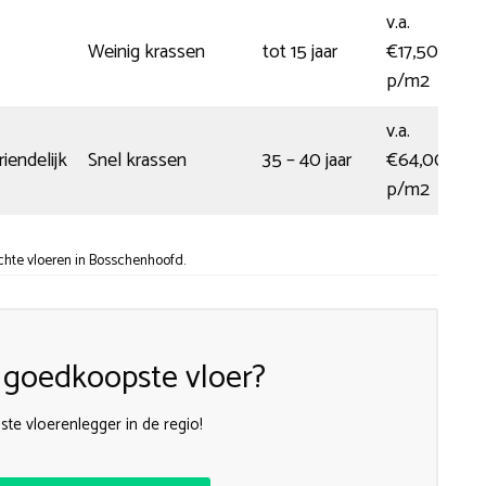
v.a.
Weinig krassen
tot 15 jaar
€17,50
p/m2
v.a.
iendelijk
Snel krassen
35 – 40 jaar
€64,00
p/m2
chte vloeren in Bosschenhoofd.
 goedkoopste vloer?
te vloerenlegger in de regio!