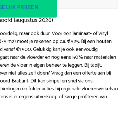
ELIJK PRIJZEN
hoofd (augustus 2026)
oordelig, maar ook duur. Voor een laminaat- of vinyl
35 m2) moet je rekenen op c.a. €525. Bij een houten
nd vanaf €1.500. Gelukkig kan je ook eenvoudig
gaat naar de vloerder en nog eens 50% naar materialen
ren de vloer in eigen beheer te leggen. Bij tapijt,
ever niet alles zelf doen? Vraag dan een offerte aan bij
Noord-Brabant. Dit kan simpel en snel via ons
biedingen en folder acties bij regionale
vloerenwinkels in
oms is er ergens uitverkoop of kan je profiteren van