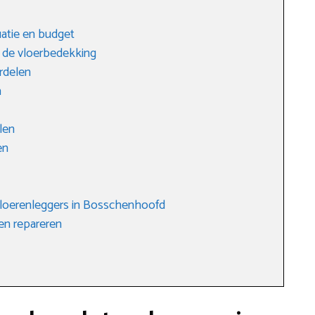
tuatie en budget
 de vloerbedekking
rdelen
n
len
en
vloerenleggers in Bosschenhoofd
ten repareren