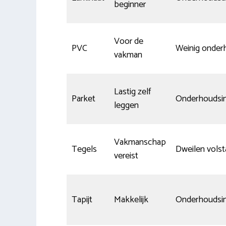
beginner
Voor de
PVC
Weinig onder
vakman
Lastig zelf
Parket
Onderhoudsin
leggen
Vakmanschap
Tegels
Dweilen volst
vereist
Tapijt
Makkelijk
Onderhoudsin