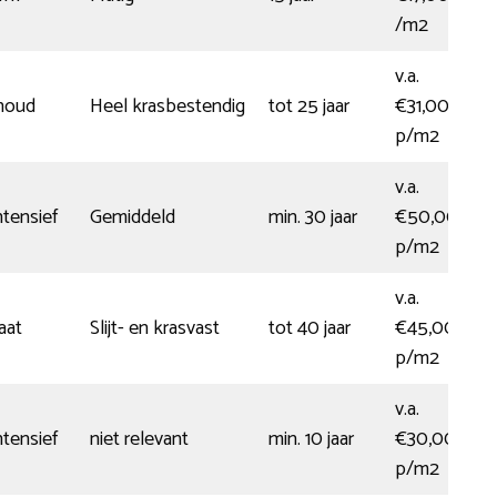
/m2
v.a.
houd
Heel krasbestendig
tot 25 jaar
€31,00
p/m2
v.a.
tensief
Gemiddeld
min. 30 jaar
€50,00
p/m2
v.a.
aat
Slijt- en krasvast
tot 40 jaar
€45,00
p/m2
v.a.
tensief
niet relevant
min. 10 jaar
€30,00
p/m2