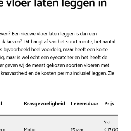
 vloer laten leggen in
n? Een nieuwe vloer laten leggen is dan een
 ik kiezen? Dit hangt af van het soort ruimte, het aantal
s bijvoorbeeld heel voordelig, maar heeft een korte
zig, maar is wel echt een eyecatcher en het heeft de
nder geven wij de meest gekozen soorten vloeren met
 krasvastheid en de kosten per m2 inclusief leggen. Zie
d
Krasgevoeligheid
Levensduur
Prijs
v.a.
rm
Matig
15 jaar
€17,00