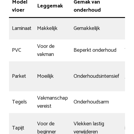
Model
Gemak van
Leggemak
Kra
vloer
onderhoud
Laminaat
Makkelijk
Gemakkelijk
Kan
Voor de
PVC
Beperkt onderhoud
Wein
vakman
Parket
Moeilijk
Onderhoudsintensief
Ja, 
Vakmanschap
Tegels
Onderhoudsarm
Kra
vereist
Voor de
Vlekken lastig
Tapijt
irre
beginner
verwijderen