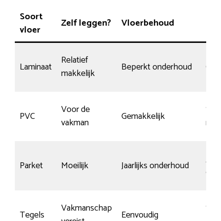
Soort
Zelf leggen?
Vloerbehoud
Kra
vloer
Relatief
Laminaat
Beperkt onderhoud
Gem
makkelijk
Voor de
Ster
PVC
Gemakkelijk
vakman
mate
Ja, 
Parket
Moeilijk
Jaarlijks onderhoud
ond
Vakmanschap
Slijt
Tegels
Eenvoudig