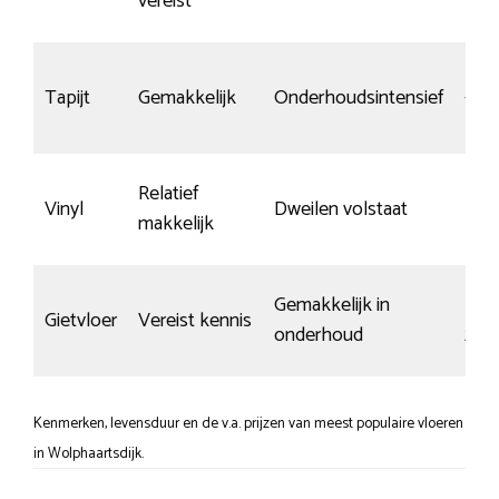
vereist
kras
Tapijt
Gemakkelijk
Onderhoudsintensief
–
Relatief
Rede
Vinyl
Dweilen volstaat
makkelijk
kras
Gemakkelijk in
Kras
Gietvloer
Vereist kennis
onderhoud
zich
Kenmerken, levensduur en de v.a. prijzen van meest populaire vloeren
in Wolphaartsdijk.