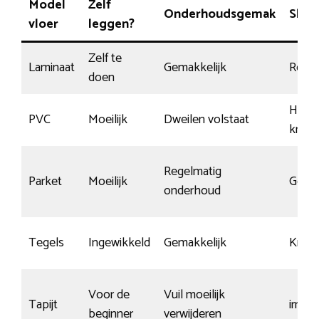
Model
Zelf
Onderhoudsgemak
Slijt
vloer
leggen?
Zelf te
Laminaat
Gemakkelijk
Redeli
doen
Heel
PVC
Moeilijk
Dweilen volstaat
krasb
Regelmatig
Parket
Moeilijk
Goed
onderhoud
Tegels
Ingewikkeld
Gemakkelijk
Krasb
Voor de
Vuil moeilijk
Tapijt
irrele
beginner
verwijderen