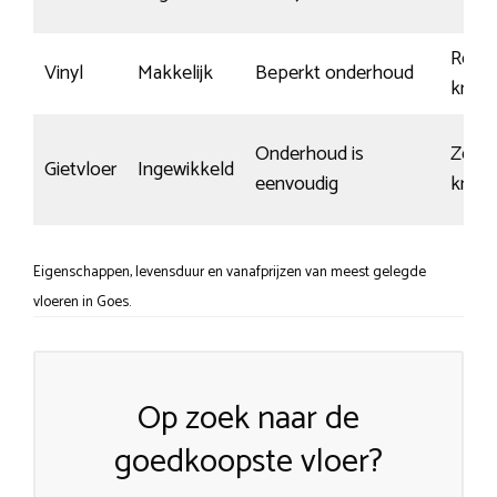
Redeli
Vinyl
Makkelijk
Beperkt onderhoud
krasv
Onderhoud is
Zeer
Gietvloer
Ingewikkeld
eenvoudig
krasg
Eigenschappen, levensduur en vanafprijzen van meest gelegde
vloeren in Goes.
Op zoek naar de
goedkoopste vloer?