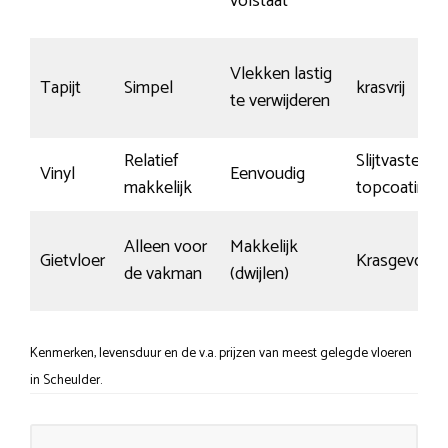
volstaat
Vlekken lastig
Tapijt
Simpel
krasvrij
te verwijderen
Relatief
Slijtvaste
Vinyl
Eenvoudig
makkelijk
topcoating
Alleen voor
Makkelijk
Gietvloer
Krasgevoeli
de vakman
(dwijlen)
Kenmerken, levensduur en de v.a. prijzen van meest gelegde vloeren
in Scheulder.