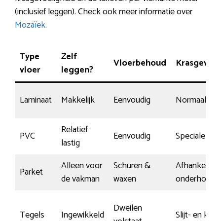
(inclusief leggen). Check ook meer informatie over
Mozaïek
.
Type
Zelf
Vloerbehoud
Krasgevoel
vloer
leggen?
Laminaat
Makkelijk
Eenvoudig
Normaal
Relatief
PVC
Eenvoudig
Speciale slijt
lastig
Alleen voor
Schuren &
Afhankelijk 
Parket
de vakman
waxen
onderhoud
Dweilen
Tegels
Ingewikkeld
Slijt- en kras