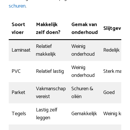
schuren
.
Soort
Makkelijk
Gemak van
Slijtgevoel
vloer
zelf doen?
onderhoud
Relatief
Weinig
Laminaat
Redelijk
makkelijk
onderhoud
Weinig
PVC
Relatief lastig
Sterk materi
onderhoud
Vakmanschap
Schuren &
Parket
Goed
vereist
oliën
Lastig zelf
Tegels
Gemakkelijk
Weinig kras
leggen