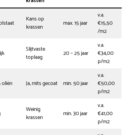
krassen
v.a.
Kans op
olstaat
max. 15 jaar
€15,50
krassen
/m2
v.a.
Slijtvaste
jk
20 – 25 jaar
€34,00
toplaag
p/m2
v.a.
 oliën
Ja, mits gecoat
min. 50 jaar
€50,00
p/m2
v.a.
Weinig
g
min. 30 jaar
€41,00
krassen
p/m2