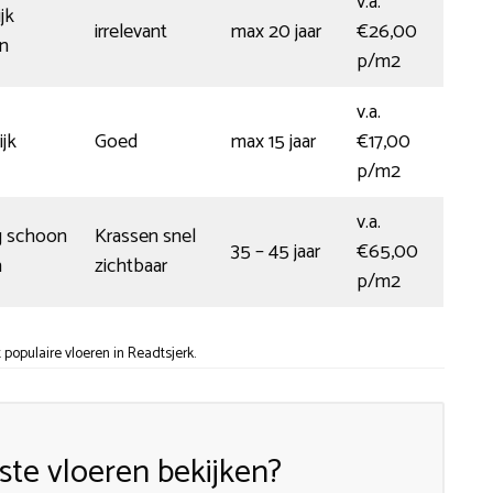
v.a.
jk
irrelevant
max 20 jaar
€26,00
en
p/m2
v.a.
jk
Goed
max 15 jaar
€17,00
p/m2
v.a.
g schoon
Krassen snel
35 – 45 jaar
€65,00
n
zichtbaar
p/m2
populaire vloeren in Readtsjerk.
te vloeren bekijken?