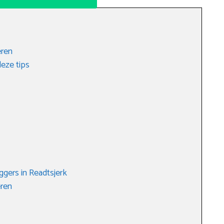
eren
eze tips
gers in Readtsjerk
eren