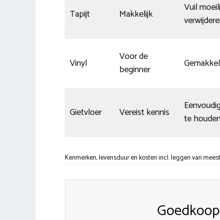
Vuil moeili
Tapijt
Makkelijk
verwijder
Voor de
Vinyl
Gemakkeli
beginner
Eenvoudi
Gietvloer
Vereist kennis
te houde
Kenmerken, levensduur en kosten incl. leggen van meest 
Goedkoops