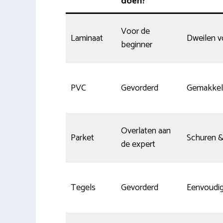
doen?
Voor de
Laminaat
Dweilen v
beginner
PVC
Gevorderd
Gemakkeli
Overlaten aan
Parket
Schuren &
de expert
Tegels
Gevorderd
Eenvoudi