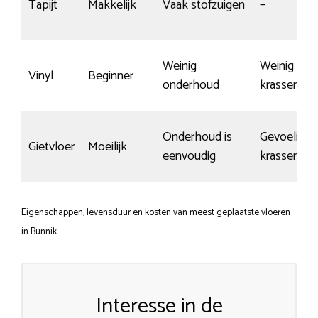
Tapijt
Makkelijk
Vaak stofzuigen
–
Weinig
Weinig
Vinyl
Beginner
onderhoud
krassen
Onderhoud is
Gevoelig v
Gietvloer
Moeilijk
eenvoudig
krassen
Eigenschappen, levensduur en kosten van meest geplaatste vloeren
in Bunnik.
Interesse in de