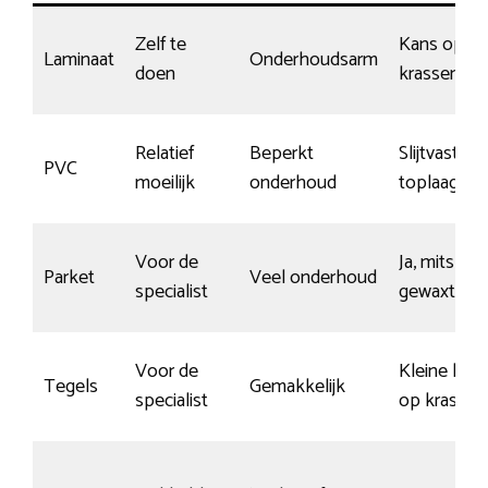
Zelf te
Kans op
Laminaat
Onderhoudsarm
doen
krassen
Relatief
Beperkt
Slijtvaste
PVC
moeilijk
onderhoud
toplaag
Voor de
Ja, mits
Parket
Veel onderhoud
specialist
gewaxt
Voor de
Kleine kan
Tegels
Gemakkelijk
specialist
op krassen