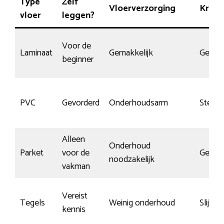
Type
Zelf
Vloerverzorging
Krasg
vloer
leggen?
Voor de
Laminaat
Gemakkelijk
Gemid
beginner
PVC
Gevorderd
Onderhoudsarm
Sterk 
Alleen
Onderhoud
Parket
voor de
Gemid
noodzakelijk
vakman
Vereist
Tegels
Weinig onderhoud
Slijt- 
kennis