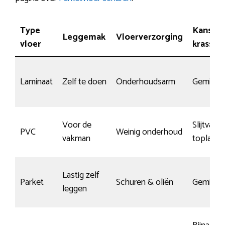
Type
Kans op
Leggemak
Vloerverzorging
vloer
krassen
Laminaat
Zelf te doen
Onderhoudsarm
Gemidde
Voor de
Slijtvaste
PVC
Weinig onderhoud
vakman
toplaag
Lastig zelf
Parket
Schuren & oliën
Gemidde
leggen