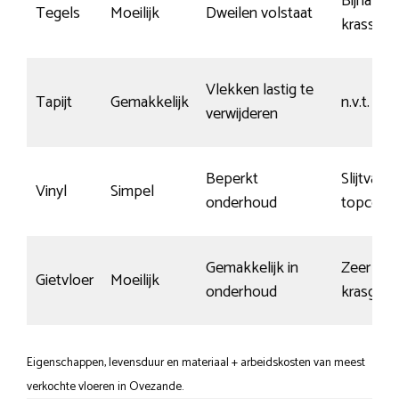
Bijna ge
Tegels
Moeilijk
Dweilen volstaat
krassen
Vlekken lastig te
Tapijt
Gemakkelijk
n.v.t.
verwijderen
Beperkt
Slijtvaste
Vinyl
Simpel
onderhoud
topcoati
Gemakkelijk in
Zeer
Gietvloer
Moeilijk
onderhoud
krasgevo
Eigenschappen, levensduur en materiaal + arbeidskosten van meest
verkochte vloeren in Ovezande.