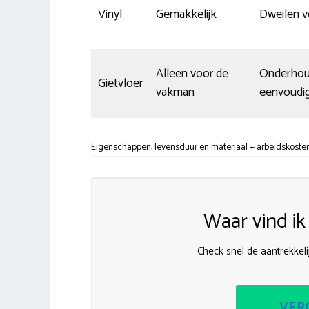
Vinyl
Gemakkelijk
Dweilen v
Alleen voor de
Onderhou
Gietvloer
vakman
eenvoudi
Eigenschappen, levensduur en materiaal + arbeidskoste
Waar vind i
Check snel de aantrekkeli
VERG