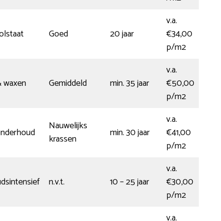
v.a.
olstaat
Goed
20 jaar
€34,00
p/m2
v.a.
& waxen
Gemiddeld
min. 35 jaar
€50,00
p/m2
v.a.
Nauwelijks
onderhoud
min. 30 jaar
€41,00
krassen
p/m2
v.a.
sintensief
n.v.t.
10 – 25 jaar
€30,00
p/m2
v.a.