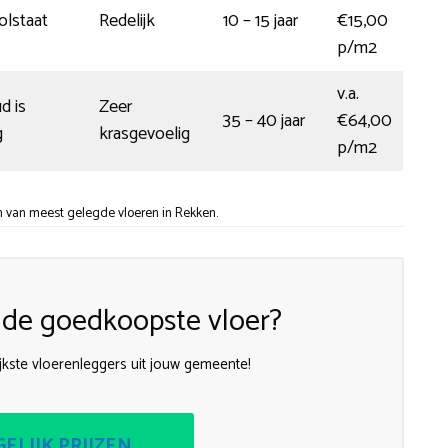
olstaat
Redelijk
10 – 15 jaar
€15,00
p/m2
v.a.
d is
Zeer
35 – 40 jaar
€64,00
g
krasgevoelig
p/m2
n van meest gelegde vloeren in Rekken.
k de goedkoopste vloer?
jkste vloerenleggers uit jouw gemeente!
ELIJK PRIJZEN