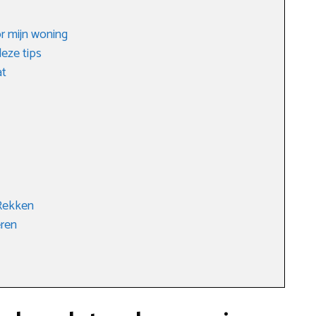
or mijn woning
eze tips
at
 Rekken
eren