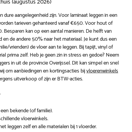
thuis (augustus 2026)
 dure aangelegenheid zijn. Voor laminaat leggen in een
orden tarieven gehanteerd vanaf €650. Voor hout of
0. Besparen kan op een aantal manieren. De helft van
id en de andere 50% naar het materiaal. Je kunt dus een
ie/vrienden) de vloer aan te leggen. Bij tapijt, vinyl of
rial prima zelf. Heb je geen zin in stress en gedoe? Neem
rs in uit de provincie Overijssel. Dit kan simpel en snel
 wij om aanbiedingen en kortingsacties bij
vloerenwinkels
ergens uitverkoop of zijn er BTW-acties.
r
 een bekende (of familie).
chillende vloerwinkels.
het leggen zelf en alle materialen bij 1 vloerder.