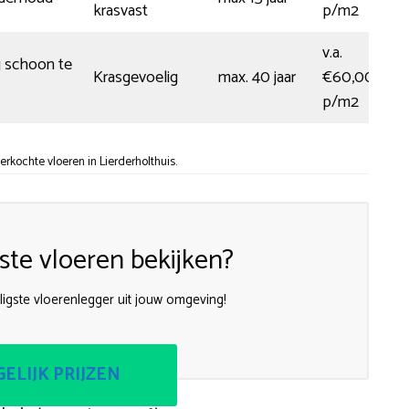
krasvast
p/m2
v.a.
 schoon te
Krasgevoelig
max. 40 jaar
€60,00
p/m2
rkochte vloeren in Lierderholthuis.
te vloeren bekijken?
igste vloerenlegger uit jouw omgeving!
ELIJK PRIJZEN