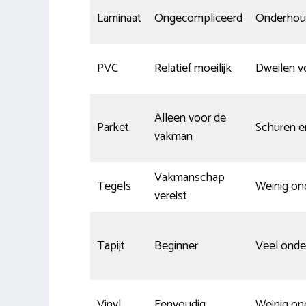
Laminaat
Ongecompliceerd
Onderhou
PVC
Relatief moeilijk
Dweilen v
Alleen voor de
Parket
Schuren e
vakman
Vakmanschap
Tegels
Weinig o
vereist
Tapijt
Beginner
Veel ond
Vinyl
Eenvoudig
Weinig o