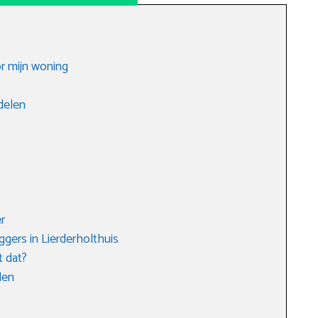
or mijn woning
delen
r
gers in Lierderholthuis
t dat?
den