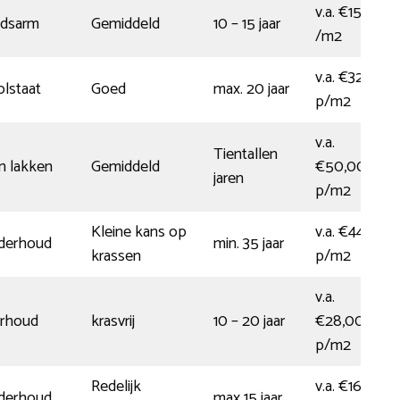
v.a. €15,50
dsarm
Gemiddeld
10 – 15 jaar
/m2
v.a. €32,00
olstaat
Goed
max. 20 jaar
p/m2
v.a.
Tientallen
n lakken
Gemiddeld
€50,00
jaren
p/m2
Kleine kans op
v.a. €44,00
nderhoud
min. 35 jaar
krassen
p/m2
v.a.
erhoud
krasvrij
10 – 20 jaar
€28,00
p/m2
Redelijk
v.a. €16,50
nderhoud
max 15 jaar