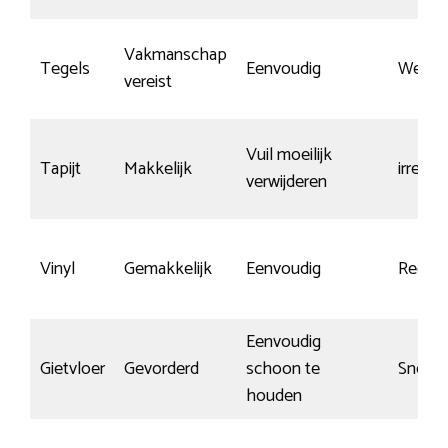
Vakmanschap
Tegels
Eenvoudig
Weinig
vereist
Vuil moeilijk
Tapijt
Makkelijk
irrelev
verwijderen
Vinyl
Gemakkelijk
Eenvoudig
Redelij
Eenvoudig
Gietvloer
Gevorderd
schoon te
Snel k
houden