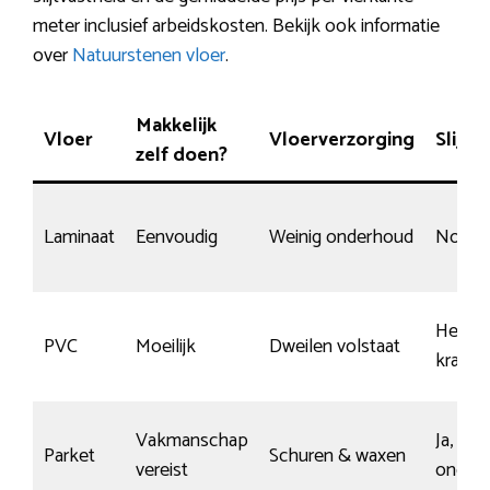
meter inclusief arbeidskosten. Bekijk ook informatie
over
Natuurstenen vloer
.
Makkelijk
Vloer
Vloerverzorging
Slijtg
zelf doen?
Laminaat
Eenvoudig
Weinig onderhoud
Norma
Heel
PVC
Moeilijk
Dweilen volstaat
krasbe
Vakmanschap
Ja, mit
Parket
Schuren & waxen
vereist
onder