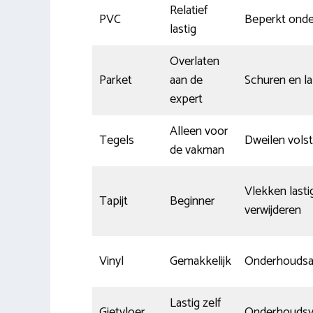
Relatief
PVC
Beperkt ond
lastig
Overlaten
Parket
aan de
Schuren en l
expert
Alleen voor
Tegels
Dweilen volst
de vakman
Vlekken lasti
Tapijt
Beginner
verwijderen
Vinyl
Gemakkelijk
Onderhouds
Lastig zelf
Gietvloer
Onderhoudsvr