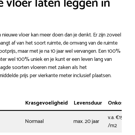
 vloer laten leggen in
 nieuwe vloer kan meer doen dan je denkt. Er zijn zoveel
hangt af van het soort ruimte, de omvang van de ruimte
potprijs, maar met je na 10 jaar wel vervangen. Een 100%
hter wel 100% uniek en je kunt er een leven lang van
raagde soorten vloeren met zaken als het
elde prijs per vierkante meter inclusief plaatsen.
Krasgevoeligheid
Levensduur
Onkosten
v.a. €15,50
Normaal
max. 20 jaar
/m2