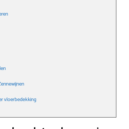
eren
len
 Zennewijnen
er vloerbedekking