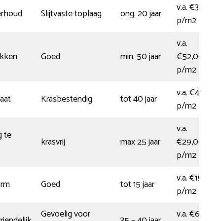
v.a. €31,00
erhoud
Slijtvaste toplaag
ong. 20 jaar
p/m2
v.a.
akken
Goed
min. 50 jaar
€52,00
p/m2
v.a. €42,00
aat
Krasbestendig
tot 40 jaar
p/m2
v.a.
g te
krasvrij
max 25 jaar
€29,00
p/m2
v.a. €15,00
arm
Goed
tot 15 jaar
p/m2
Gevoelig voor
v.a. €61,00
iendelijk
35 – 40 jaar