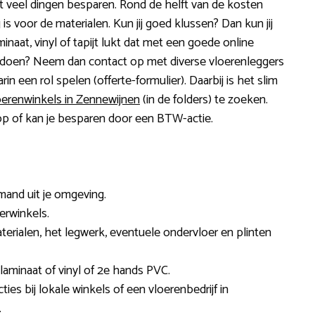
t veel dingen besparen. Rond de helft van de kosten
is voor de materialen. Kun jij goed klussen? Dan kun jij
minaat, vinyl of tapijt lukt dat met een goede online
zelf doen? Neem dan contact op met diverse vloerenleggers
rin een rol spelen (offerte-formulier). Daarbij is het slim
oerenwinkels in Zennewijnen
(in de folders) te zoeken.
oop of kan je besparen door een BTW-actie.
mand uit je omgeving.
oerwinkels.
rialen, het legwerk, eventuele ondervloer en plinten
laminaat of vinyl of 2e hands PVC.
es bij lokale winkels of een vloerenbedrijf in
.