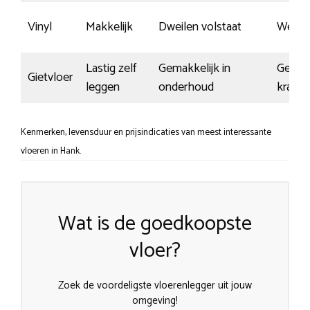
Vinyl
Makkelijk
Dweilen volstaat
Weinig
Lastig zelf
Gemakkelijk in
Gevoel
Gietvloer
leggen
onderhoud
krasse
Kenmerken, levensduur en prijsindicaties van meest interessante
vloeren in Hank.
Wat is de goedkoopste
vloer?
Zoek de voordeligste vloerenlegger uit jouw
omgeving!