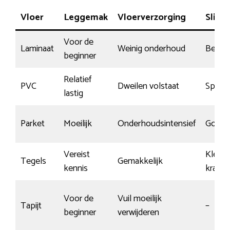
Vloer
Leggemak
Vloerverzorging
Slijt
Voor de
Laminaat
Weinig onderhoud
Beper
beginner
Relatief
PVC
Dweilen volstaat
Special
lastig
Parket
Moeilijk
Onderhoudsintensief
Goed
Vereist
Kleine
Tegels
Gemakkelijk
kennis
krasse
Voor de
Vuil moeilijk
Tapijt
–
beginner
verwijderen