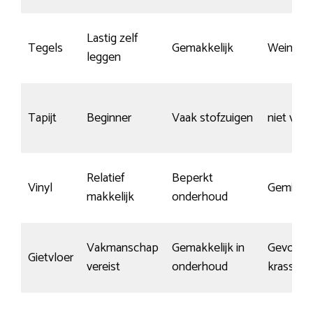
Lastig zelf
Tegels
Gemakkelijk
Weinig k
leggen
Tapijt
Beginner
Vaak stofzuigen
niet van
Relatief
Beperkt
Vinyl
Gemidde
makkelijk
onderhoud
Vakmanschap
Gemakkelijk in
Gevoelig
Gietvloer
vereist
onderhoud
krassen