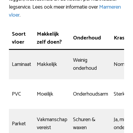
legservice. Lees ook meer informatie over
Marmeren
vloer
.
Soort
Makkelijk
Onderhoud
Krasgev
vloer
zelf doen?
Weinig
Laminaat
Makkelijk
Normaal
onderhoud
PVC
Moeilijk
Onderhoudsarm
Sterk mat
Vakmanschap
Schuren &
Ja, mits 
Parket
vereist
waxen
onderho