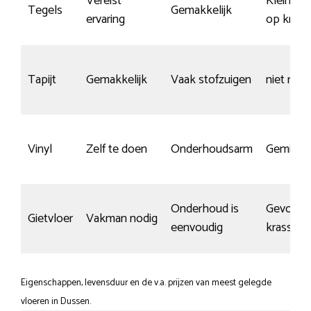
Vereist
Kleine k
Tegels
Gemakkelijk
ervaring
op krass
Tapijt
Gemakkelijk
Vaak stofzuigen
niet rele
Vinyl
Zelf te doen
Onderhoudsarm
Gemidde
Onderhoud is
Gevoelig
Gietvloer
Vakman nodig
eenvoudig
krassen
Eigenschappen, levensduur en de v.a. prijzen van meest gelegde
vloeren in Dussen.