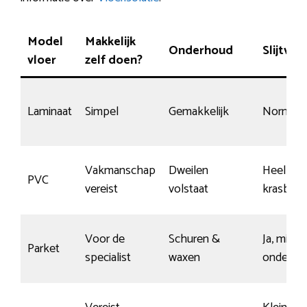
Model
Makkelijk
Onderhoud
Slijtvas
vloer
zelf doen?
Laminaat
Simpel
Gemakkelijk
Normaal
Vakmanschap
Dweilen
Heel
PVC
vereist
volstaat
krasbest
Voor de
Schuren &
Ja, mits 
Parket
specialist
waxen
onderho