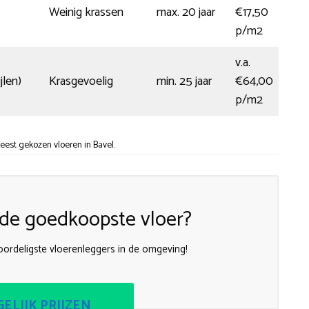
Weinig krassen
max. 20 jaar
€17,50
p/m2
v.a.
jlen)
Krasgevoelig
min. 25 jaar
€64,00
p/m2
eest gekozen vloeren in Bavel.
n de goedkoopste vloer?
oordeligste vloerenleggers in de omgeving!
ELIJK PRIJZEN