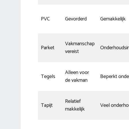
PVC
Gevorderd
Gemakkelijk
Vakmanschap
Parket
Onderhoudsin
vereist
Alleen voor
Tegels
Beperkt ond
de vakman
Relatief
Tapijt
Veel onderh
makkelijk