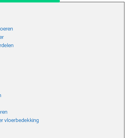
loeren
er
rdelen
n
eren
er vloerbedekking