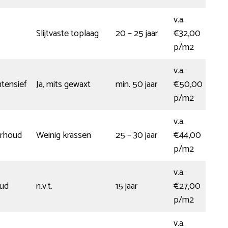
v.a.
Slijtvaste toplaag
20 – 25 jaar
€32,00
p/m2
v.a.
tensief
Ja, mits gewaxt
min. 50 jaar
€50,00
p/m2
v.a.
erhoud
Weinig krassen
25 – 30 jaar
€44,00
p/m2
v.a.
oud
n.v.t.
15 jaar
€27,00
p/m2
v.a.