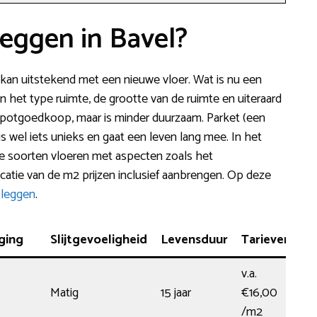
leggen in Bavel?
t kan uitstekend met een nieuwe vloer. Wat is nu een
an het type ruimte, de grootte van de ruimte en uiteraard
jn spotgoedkoop, maar is minder duurzaam. Parket (een
is wel iets unieks en gaat een leven lang mee. In het
te soorten vloeren met aspecten zoals het
atie van de m2 prijzen inclusief aanbrengen. Op deze
 leggen
.
ging
Slijtgevoeligheid
Levensduur
Tarieven
v.a.
Matig
15 jaar
€16,00
/m2