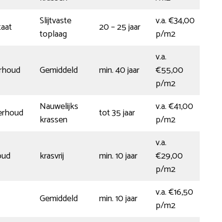
Slijtvaste
v.a. €34,00
taat
20 – 25 jaar
toplaag
p/m2
v.a.
erhoud
Gemiddeld
min. 40 jaar
€55,00
p/m2
Nauwelijks
v.a. €41,00
erhoud
tot 35 jaar
krassen
p/m2
v.a.
oud
krasvrij
min. 10 jaar
€29,00
p/m2
v.a. €16,50
Gemiddeld
min. 10 jaar
p/m2