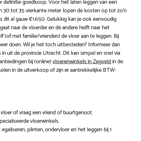
r definitie goedkoop. Voor het laten leggen van een
n 30 tot 35 vierkante meter lopen de kosten op tot zo’n
is dit al gauw €1.650. Gelukkig kan je ook eenvoudig
aat naar de vloerder en de andere helft naar het
f (of met familie/vrienden) de vloer aan te leggen. Bij
 beheer doen. Wil je het toch uitbesteden? Informeer dan
in uit de provincie Utrecht. Dit kan simpel en snel via
anbiedingen bij (online)
vloerenwinkels in Zegveld
in de
kelen in de uitverkoop of zijn er aantrekkelijke BTW-
 vloer of vraag een vriend of buurtgenoot.
ecialiseerde vloerwinkels.
 egaliseren, plinten, ondervloer en het leggen bij 1