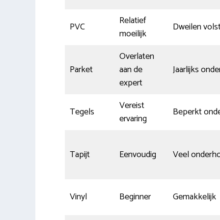
Relatief
PVC
Dweilen vols
moeilijk
Overlaten
Parket
aan de
Jaarlijks ond
expert
Vereist
Tegels
Beperkt ond
ervaring
Tapijt
Eenvoudig
Veel onderh
Vinyl
Beginner
Gemakkelijk