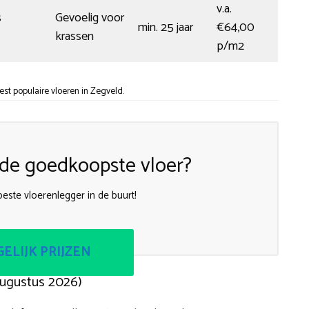
v.a.
s
Gevoelig voor
min. 25 jaar
€64,00
krassen
p/m2
t populaire vloeren in Zegveld.
n de goedkoopste vloer?
este vloerenlegger in de buurt!
ELIJK PRIJZEN
augustus 2026)