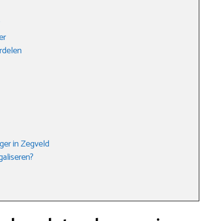
?
er
rdelen
ger in Zegveld
galiseren?