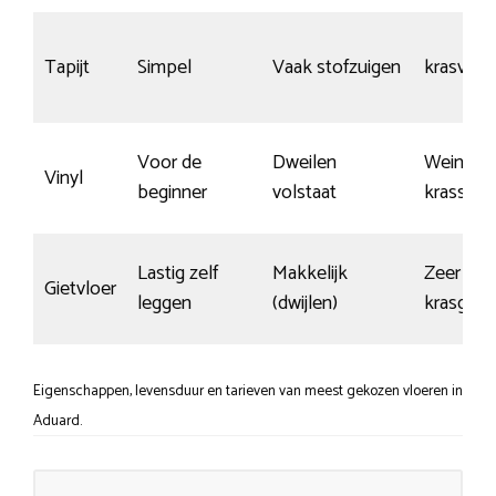
Tapijt
Simpel
Vaak stofzuigen
krasvrij
Voor de
Dweilen
Weinig
Vinyl
beginner
volstaat
krassen
Lastig zelf
Makkelijk
Zeer
Gietvloer
leggen
(dwijlen)
krasgevo
Eigenschappen, levensduur en tarieven van meest gekozen vloeren in
Aduard.