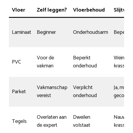
Vloer
Zelf leggen?
Vloerbehoud
Slijtvas
Laminaat
Beginner
Onderhoudsarm
Beperkt
Voor de
Beperkt
Weinig
PVC
vakman
onderhoud
krassen
Vakmanschap
Verplicht
Ja, mits
Parket
vereist
onderhoud
gecoat
Overlaten aan
Dweilen
Nauwelij
Tegels
de expert
volstaat
krassen