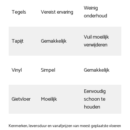
Weinig
Tegels
Vereist ervaring
Na
onderhoud
Vuil moeilijk
Tapijt
Gemakkelijk
kra
verwijderen
Vinyl
Simpel
Gemakkelijk
Ge
Eenvoudig
Gietvloer
Moeilijk
schoon te
Sn
houden
Kenmerken, levensduur en vanafprijzen van meest geplaatste vloeren