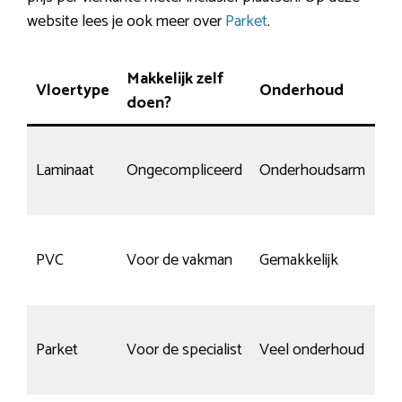
website lees je ook meer over
Parket
.
Makkelijk zelf
Vloertype
Onderhoud
Kr
doen?
Laminaat
Ongecompliceerd
Onderhoudsarm
No
PVC
Voor de vakman
Gemakkelijk
He
Parket
Voor de specialist
Veel onderhoud
Ja,