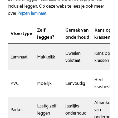
inclusief leggen. Op deze website lees je ook meer
over
Prijzen laminaat
.
Zelf
Gemak van
Kans op
Vloertype
leggen?
onderhoud
krassen
Dweilen
Kans op
Laminaat
Makkelijk
volstaat
krassen
Heel
PVC
Moeilijk
Eenvoudig
krasbestend
Afhankelijk
Lastig zelf
Jaarlijks
Parket
van
leggen
onderhoud
onderhoud