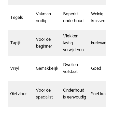
Vakman
Beperkt
Weinig
Tegels
nodig
onderhoud
krassen
Vlekken
Voor de
Tapijt
lastig
irrelevant
beginner
verwijderen
Dweilen
Vinyl
Gemakkelijk
Goed
volstaat
Voor de
Onderhoud
Gietvloer
Snel krasse
specialist
is eenvoudig