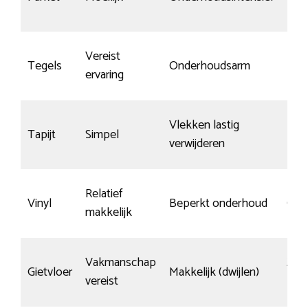
Vereist
Tegels
Onderhoudsarm
Kra
ervaring
Vlekken lastig
Tapijt
Simpel
krasv
verwijderen
Relatief
Vinyl
Beperkt onderhoud
Gem
makkelijk
Vakmanschap
Zee
Gietvloer
Makkelijk (dwijlen)
vereist
kras