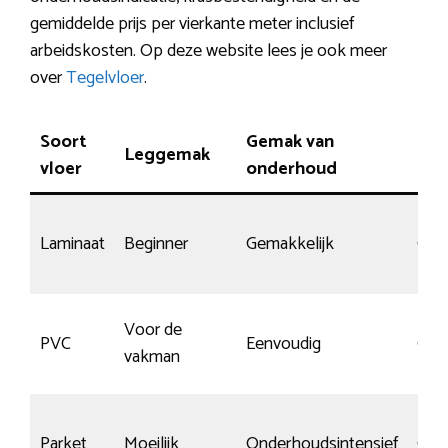
gemiddelde prijs per vierkante meter inclusief
arbeidskosten. Op deze website lees je ook meer
over
Tegelvloer
.
Soort
Gemak van
Leggemak
Slij
vloer
onderhoud
Laminaat
Beginner
Gemakkelijk
Gem
Voor de
PVC
Eenvoudig
Goe
vakman
Parket
Moeilijk
Onderhoudsintensief
Gem