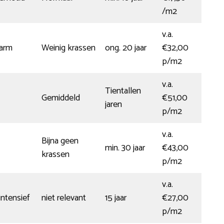
/m2
v.a.
arm
Weinig krassen
ong. 20 jaar
€32,00
p/m2
v.a.
Tientallen
Gemiddeld
€51,00
jaren
p/m2
v.a.
Bijna geen
min. 30 jaar
€43,00
krassen
p/m2
v.a.
ntensief
niet relevant
15 jaar
€27,00
p/m2