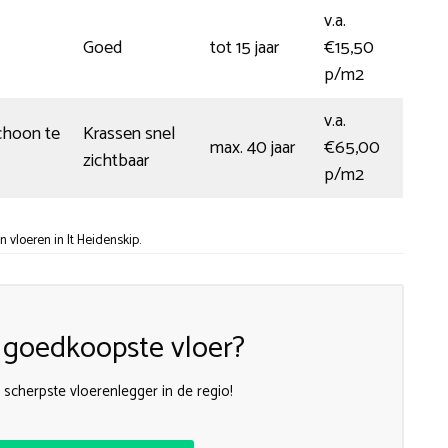
v.a.
Goed
tot 15 jaar
€15,50
p/m2
v.a.
choon te
Krassen snel
max. 40 jaar
€65,00
zichtbaar
p/m2
vloeren in It Heidenskip.
 goedkoopste vloer?
scherpste vloerenlegger in de regio!