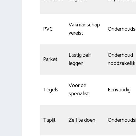
Vakmanschap
PVC
Onderhouds
vereist
Lastig zelf
Onderhoud
Parket
leggen
noodzakelijk
Voor de
Tegels
Eenvoudig
specialist
Tapijt
Zelf te doen
Onderhoudsi