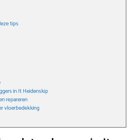
eze tips
)
gers in It Heidenskip
ten repareren
er vloerbedekking