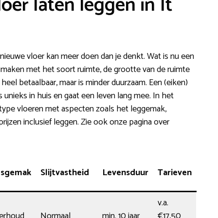
oer laten leggen in It
ieuwe vloer kan meer doen dan je denkt. Wat is nu een
te maken met het soort ruimte, de grootte van de ruimte
 heel betaalbaar, maar is minder duurzaam. Een (eiken)
ets unieks in huis en gaat een leven lang mee. In het
 type vloeren met aspecten zoals het leggemak,
prijzen inclusief leggen. Zie ook onze pagina over
dsgemak
Slijtvastheid
Levensduur
Tarieven
v.a.
erhoud
Normaal
min. 10 jaar
€17,50