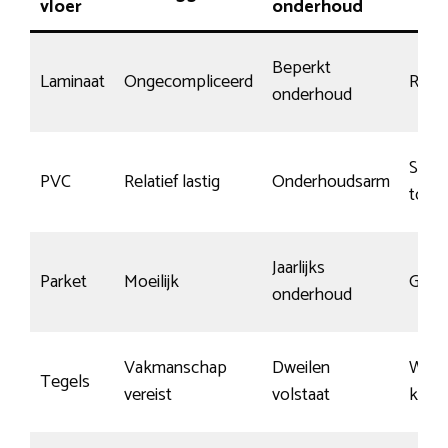
vloer
onderhoud
Beperkt
Laminaat
Ongecompliceerd
Redel
onderhoud
Slijtv
PVC
Relatief lastig
Onderhoudsarm
topl
Jaarlijks
Parket
Moeilijk
Gemi
onderhoud
Vakmanschap
Dweilen
Wein
Tegels
vereist
volstaat
kras