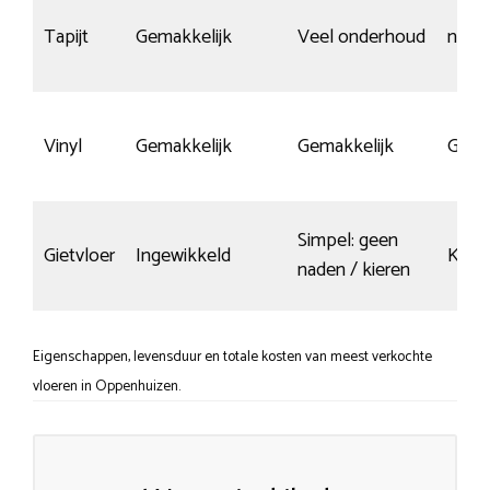
Tapijt
Gemakkelijk
Veel onderhoud
niet 
Vinyl
Gemakkelijk
Gemakkelijk
Gemi
Simpel: geen
Gietvloer
Ingewikkeld
Krasg
naden / kieren
Eigenschappen, levensduur en totale kosten van meest verkochte
vloeren in Oppenhuizen.