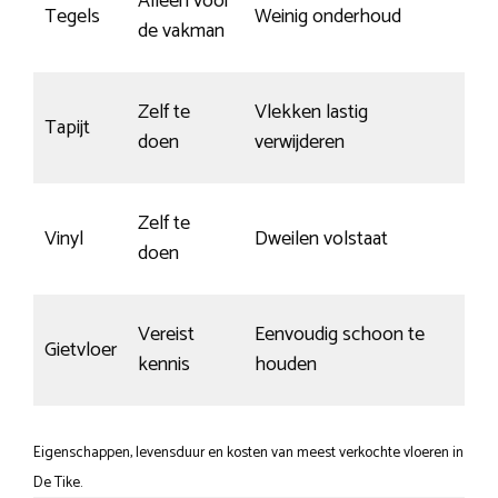
Alleen voor
Tegels
Weinig onderhoud
W
de vakman
Zelf te
Vlekken lastig
Tapijt
–
doen
verwijderen
Zelf te
Vinyl
Dweilen volstaat
W
doen
Vereist
Eenvoudig schoon te
Gietvloer
M
kennis
houden
Eigenschappen, levensduur en kosten van meest verkochte vloeren in
De Tike.