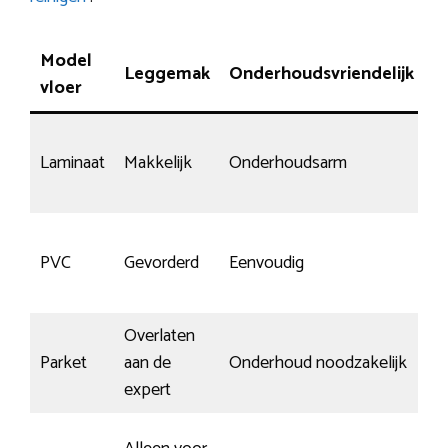
Model
Leggemak
Onderhoudsvriendelijk
S
vloer
Laminaat
Makkelijk
Onderhoudsarm
Re
H
PVC
Gevorderd
Eenvoudig
k
Overlaten
Parket
aan de
Onderhoud noodzakelijk
G
expert