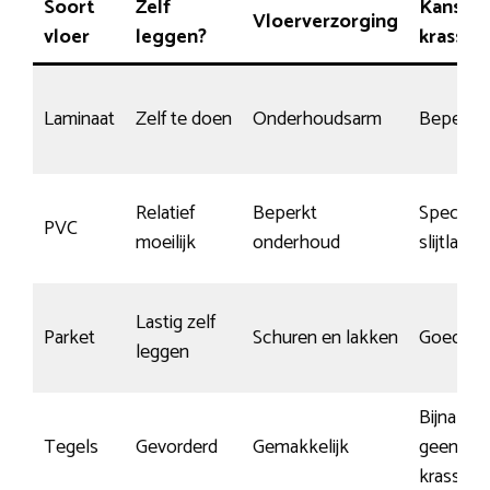
Soort
Zelf
Kans op
Vloerverzorging
vloer
leggen?
krassen
Laminaat
Zelf te doen
Onderhoudsarm
Beperkt
Relatief
Beperkt
Speciale
PVC
moeilijk
onderhoud
slijtlaag
Lastig zelf
Parket
Schuren en lakken
Goed
leggen
Bijna
Tegels
Gevorderd
Gemakkelijk
geen
krassen