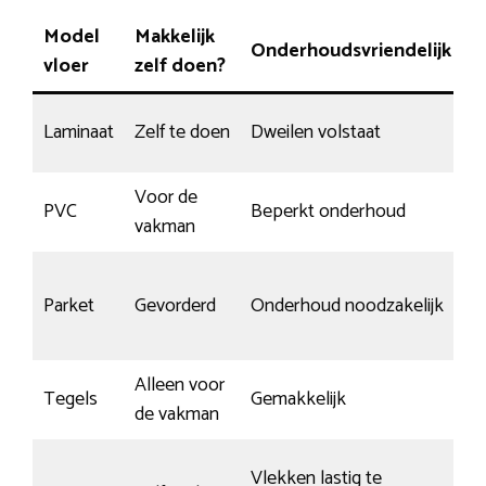
Model
Makkelijk
Onderhoudsvriendelijk
K
vloer
zelf doen?
Laminaat
Zelf te doen
Dweilen volstaat
N
Voor de
PVC
Beperkt onderhoud
S
vakman
A
Parket
Gevorderd
Onderhoud noodzakelijk
o
Alleen voor
Tegels
Gemakkelijk
Sl
de vakman
Vlekken lastig te