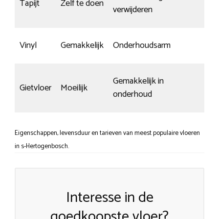
Tapijt
Zelf te doen
n.
verwijderen
Vinyl
Gemakkelijk
Onderhoudsarm
R
Gemakkelijk in
Gietvloer
Moeilijk
M
onderhoud
Eigenschappen, levensduur en tarieven van meest populaire vloeren
in s-Hertogenbosch.
Interesse in de
goedkoopste vloer?