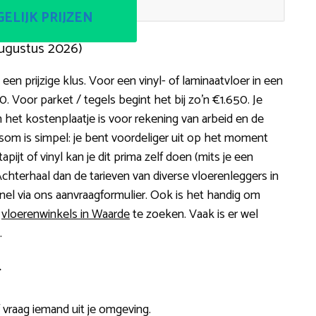
ELIJK PRIJZEN
ugustus 2026)
en prijzige klus. Voor een vinyl- of laminaatvloer in een
 Voor parket / tegels begint het bij zo’n €1.650. Je
 het kostenplaatje is voor rekening van arbeid en de
som is simpel: je bent voordeliger uit op het moment
tapijt of vinyl kan je dit prima zelf doen (mits je een
 Achterhaal dan de tarieven van diverse vloerenleggers in
snel via ons aanvraagformulier. Ook is het handig om
e
vloerenwinkels in Waarde
te zoeken. Vaak is er wel
.
r
of vraag iemand uit je omgeving.