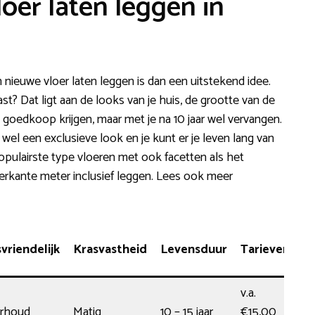
loer laten leggen in
 nieuwe vloer laten leggen is dan een uitstekend idee.
st? Dat ligt aan de looks van je huis, de grootte van de
 goedkoop krijgen, maar met je na 10 jaar wel vervangen.
 wel een exclusieve look en je kunt er je leven lang van
 populairste type vloeren met ook facetten als het
ierkante meter inclusief leggen. Lees ook meer
riendelijk
Krasvastheid
Levensduur
Tarieven
v.a.
erhoud
Matig
10 – 15 jaar
€15,00