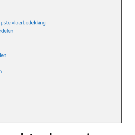
oopste vloerbedekking
rdelen
len
n