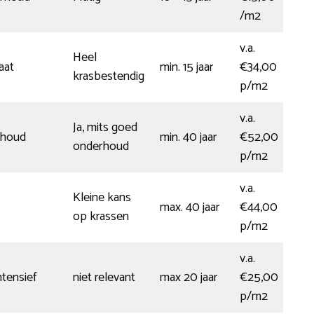
/m2
v.a.
Heel
aat
min. 15 jaar
€34,00
krasbestendig
p/m2
v.a.
Ja, mits goed
erhoud
min. 40 jaar
€52,00
onderhoud
p/m2
v.a.
Kleine kans
max. 40 jaar
€44,00
op krassen
p/m2
v.a.
tensief
niet relevant
max 20 jaar
€25,00
p/m2