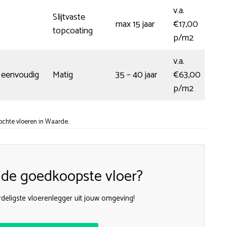
v.a.
Slijtvaste
max 15 jaar
€17,00
topcoating
p/m2
v.a.
 eenvoudig
Matig
35 – 40 jaar
€63,00
p/m2
ochte vloeren in Waarde.
k de goedkoopste vloer?
deligste vloerenlegger uit jouw omgeving!