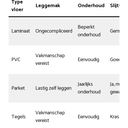
Type
Leggemak
Onderhoud
Slijtvas
vloer
Beperkt
Laminaat
Ongecompliceerd
Gemidde
onderhoud
Vakmanschap
PVC
Eenvoudig
Goed
vereist
Jaarlijks
Ja, mits
Parket
Lastig zelf leggen
onderhoud
gewaxt
Vakmanschap
Tegels
Eenvoudig
Krasbes
vereist