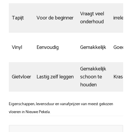
Vraagt veel
Tapijt
Voor de beginner
irrelevan
onderhoud
Vinyl
Eenvoudig
Gemakkelijk
Goed
Gemakkelijk
Gietvloer
Lastig zelf leggen
schoon te
Krasgevo
houden
Eigenschappen, levensduur en vanafprijzen van meest gekozen
vloeren in Nieuwe Pekela.