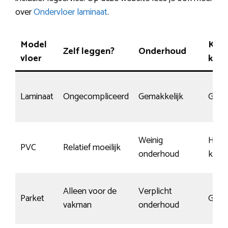
over
Ondervloer laminaat
.
Model
Kans
Zelf leggen?
Onderhoud
vloer
kras
Laminaat
Ongecompliceerd
Gemakkelijk
Gemi
Weinig
Heel
PVC
Relatief moeilijk
onderhoud
kras
Alleen voor de
Verplicht
Parket
Gemi
vakman
onderhoud