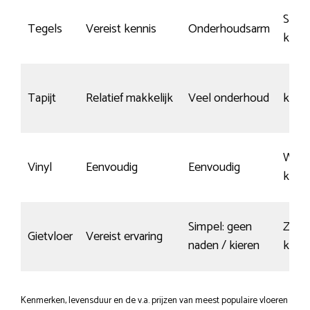
Slijt-
Tegels
Vereist kennis
Onderhoudsarm
krasv
Tapijt
Relatief makkelijk
Veel onderhoud
krasvr
Wein
Vinyl
Eenvoudig
Eenvoudig
kras
Simpel: geen
Zeer
Gietvloer
Vereist ervaring
naden / kieren
krasg
Kenmerken, levensduur en de v.a. prijzen van meest populaire vloeren