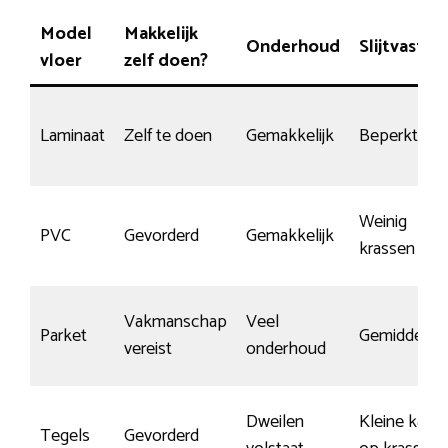
Model
Makkelijk
Onderhoud
Slijtvasthe
vloer
zelf doen?
Laminaat
Zelf te doen
Gemakkelijk
Beperkt
Weinig
PVC
Gevorderd
Gemakkelijk
krassen
Vakmanschap
Veel
Parket
Gemiddeld
vereist
onderhoud
Dweilen
Kleine kans
Tegels
Gevorderd