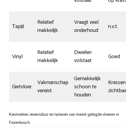
volstaat
op krassen
Relatief
Vraagt veel
Tapijt
n.v.t.
makkelijk
onderhoud
Relatief
Dweilen
Vinyl
Goed
makkelijk
volstaat
Gemakkelijk
Vakmanschap
Krassen sne
Gietvloer
schoon te
vereist
zichtbaar
houden
Kenmerken, levensduur en tarieven van meest gelegde vloeren in
Froombosch.