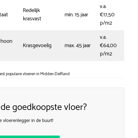
v.a.
Redelijk
taat
min. 15 jaar
€17,50
krasvast
p/m2
v.a.
choon
Krasgevoelig
max. 45 jaar
€64,00
p/m2
t populaire vloeren in Midden-Delfland.
k de goedkoopste vloer?
 vloerenlegger in de buurt!