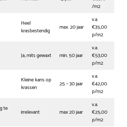
/m2
v.a.
Heel
max. 20 jaar
€35,00
krasbestendig
p/m2
v.a.
Ja, mits gewaxt
min. 50 jaar
€53,00
p/m2
v.a.
Kleine kans op
25 – 30 jaar
€42,00
krassen
p/m2
v.a.
g te
irrelevant
max 20 jaar
€25,00
p/m2