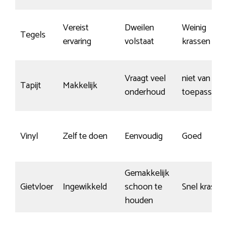
Vereist
Dweilen
Weinig
Tegels
ervaring
volstaat
krassen
Vraagt veel
niet van
Tapijt
Makkelijk
onderhoud
toepassing
Vinyl
Zelf te doen
Eenvoudig
Goed
Gemakkelijk
Gietvloer
Ingewikkeld
schoon te
Snel krasse
houden