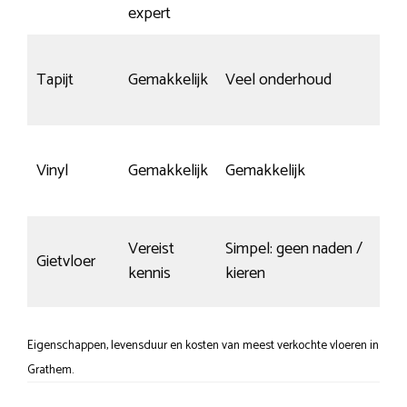
expert
Tapijt
Gemakkelijk
Veel onderhoud
n.v.t
Slij
Vinyl
Gemakkelijk
Gemakkelijk
top
Vereist
Simpel: geen naden /
Gietvloer
Kra
kennis
kieren
Eigenschappen, levensduur en kosten van meest verkochte vloeren in
Grathem.