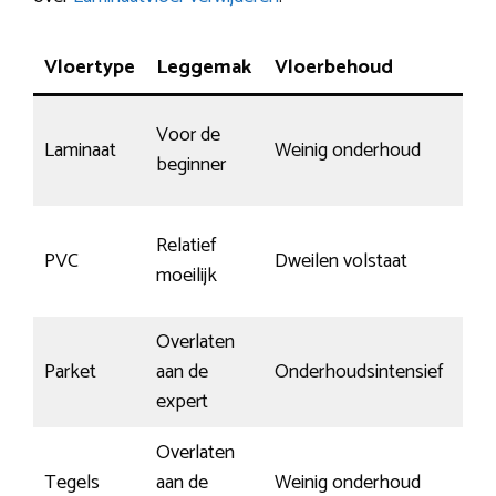
Vloertype
Leggemak
Vloerbehoud
Sli
Voor de
Laminaat
Weinig onderhoud
Nor
beginner
Relatief
PVC
Dweilen volstaat
Go
moeilijk
Overlaten
Afh
Parket
aan de
Onderhoudsintensief
ond
expert
Overlaten
Tegels
aan de
Weinig onderhoud
Kra