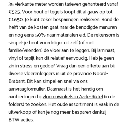
35 vierkante meter worden tarieven gehanteerd vanaf
€525. Voor hout of tegels loopt dit al gauw op tot
€1.650. Je kunt zeker besparingen realiseren. Rond de
helft van de kosten gaat naar de benodigde manuren
en nog eens 50% naar materialen e.d. De rekensom is
simpel: je bent voordeliger uit zelf (of met
familie/vrienden) de vloer aan te leggen. Bij laminaat,
vinyl of tapijt kan dit relatief eenvoudig. Heb je geen
zin in stress en gedoe? Vraag dan een offerte aan bij
diverse vloerenleggers in uit de provincie Noord-
Brabant. Dit kan simpel en snel via ons
aanvraagformulier. Daarnaast is het handig om
aanbiedingen bij
vloerenwinkels in Aarle-Rixtel
(in de
folders) te zoeken. Het oude assortiment is vaak in de
uitverkoop of kan je nog meer besparen dankzij
BTW-acties.